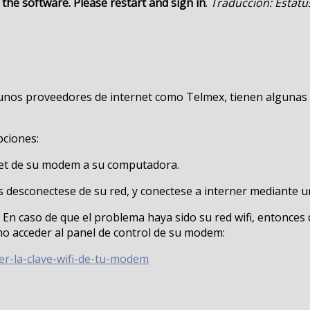
the software. Please restart and sign in
.
Traducción: Estatu
gunos proveedores de internet como Telmex, tienen algunas
pciones:
net de su modem a su computadora.
s desconectese de su red, y conectese a interner mediante u
 En caso de que el problema haya sido su red wifi, entonces
omo acceder al panel de control de su modem:
r-la-clave-wifi-de-tu-modem