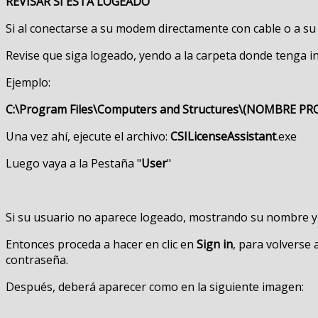
REVISAR SI ESTA LOGEADO
Si al conectarse a su modem directamente con cable o a su
Revise que siga logeado, yendo a la carpeta donde tenga in
Ejemplo:
C:\Program Files\Computers and Structures\(NOMBRE PR
Una vez ahí, ejecute el archivo:
CSILicenseAssistant
.exe
Luego vaya a la Pestaña "
User
"
Si su usuario no aparece logeado, mostrando su nombre y s
Entonces proceda a hacer en clic en
Sign in
, para volverse 
contraseña.
Después, deberá aparecer como en la siguiente imagen: